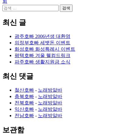
회
검
색:
최신 글
광주호빠 2006년생 대환영
의정부호빠 세뱃돈 이벤트
화성호빠 화성특례시 이벤트
평택호빠 겨울 웰컴드링크
파주호빠 생활지원금 소식
최신 댓글
철산호빠
-
노래방알바
충북호빠
-
노래방알바
전북호빠
-
노래방알바
익산호빠
-
노래방알바
전남호빠
-
노래방알바
보관함