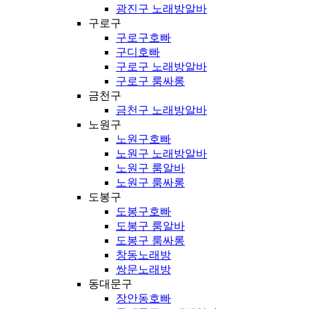
광진구 노래방알바
구로구
구로구호빠
구디호빠
구로구 노래방알바
구로구 룸싸롱
금천구
금천구 노래방알바
노원구
노원구호빠
노원구 노래방알바
노원구 룸알바
노원구 룸싸롱
도봉구
도봉구호빠
도봉구 룸알바
도봉구 룸싸롱
창동노래방
쌍문노래방
동대문구
장안동호빠