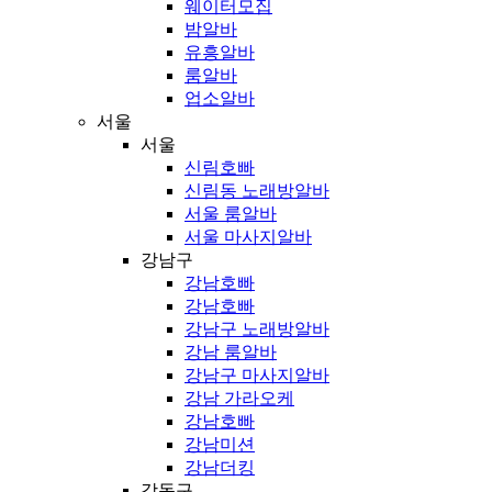
웨이터모집
밤알바
유흥알바
룸알바
업소알바
서울
서울
신림호빠
신림동 노래방알바
서울 룸알바
서울 마사지알바
강남구
강남호빠
강남호빠
강남구 노래방알바
강남 룸알바
강남구 마사지알바
강남 가라오케
강남호빠
강남미션
강남더킹
강동구