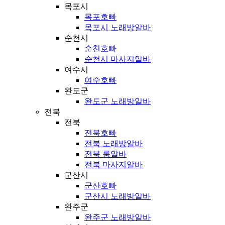
목포시
목포호빠
목포시 노래방알바
순천시
순천호빠
순천시 마사지알바
여수시
여수호빠
완도군
완도군 노래방알바
전북
전북
전북호빠
전북 노래방알바
전북 룸알바
전북 마사지알바
군산시
군산호빠
군산시 노래방알바
완주군
완주군 노래방알바