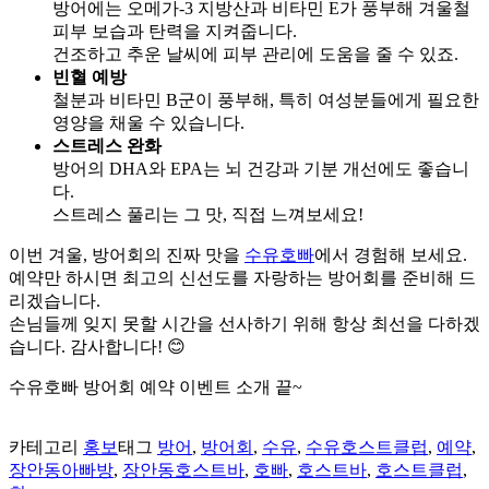
방어에는 오메가-3 지방산과 비타민 E가 풍부해 겨울철
피부 보습과 탄력을 지켜줍니다.
건조하고 추운 날씨에 피부 관리에 도움을 줄 수 있죠.
빈혈 예방
철분과 비타민 B군이 풍부해, 특히 여성분들에게 필요한
영양을 채울 수 있습니다.
스트레스 완화
방어의 DHA와 EPA는 뇌 건강과 기분 개선에도 좋습니
다.
스트레스 풀리는 그 맛, 직접 느껴보세요!
이번 겨울, 방어회의 진짜 맛을
수유호빠
에서 경험해 보세요.
예약만 하시면 최고의 신선도를 자랑하는 방어회를 준비해 드
리겠습니다.
손님들께 잊지 못할 시간을 선사하기 위해 항상 최선을 다하겠
습니다. 감사합니다! 😊
수유호빠 방어회 예약 이벤트 소개 끝~
카테고리
홍보
태그
방어
,
방어회
,
수유
,
수유호스트클럽
,
예약
,
장안동아빠방
,
장안동호스트바
,
호빠
,
호스트바
,
호스트클럽
,