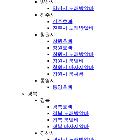
양산시
양산시 노래방알바
진주시
진주호빠
진주시 노래방알바
창원시
창원호빠
창원호빠
창원시 노래방알바
창원시 룸알바
창원시 마사지알바
창원시 룸싸롱
통영시
통영호빠
경북
경북
경북호빠
경북 노래방알바
경북 룸알바
경북 마사지알바
경산시
경산시 노래방알바