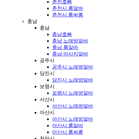
춘천호빠
춘천시 룸알바
춘천시 룸싸롱
충남
충남
충남호빠
충남 노래방알바
충남 룸알바
충남 마사지알바
공주시
공주시 노래방알바
당진시
당진시 노래방알바
보령시
보령시 노래방알바
서산시
서산시 노래방알바
아산시
아산시 노래방알바
아산시 룸알바
아산시 룸싸롱
천안시