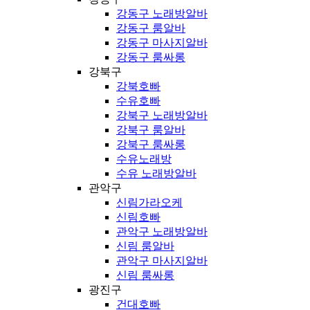
강동구 노래방알바
강동구 룸알바
강동구 마사지알바
강동구 룸싸롱
강북구
강북호빠
수유호빠
강북구 노래방알바
강북구 룸알바
강북구 룸싸롱
수유노래방
수유 노래방알바
관악구
신림가라오케
신림호빠
관악구 노래방알바
신림 룸알바
관악구 마사지알바
신림 룸싸롱
광진구
건대호빠