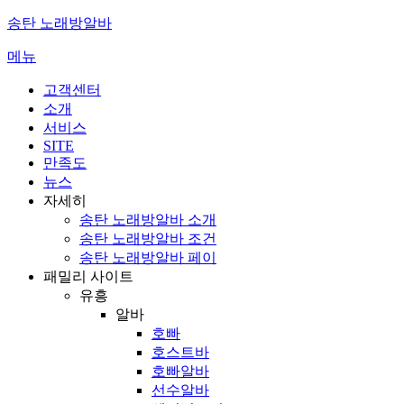
콘
송탄 노래방알바
텐
메뉴
츠
로
고객센터
바
소개
로
서비스
가
SITE
기
만족도
뉴스
자세히
송탄 노래방알바 소개
송탄 노래방알바 조건
송탄 노래방알바 페이
패밀리 사이트
유흥
알바
호빠
호스트바
호빠알바
선수알바