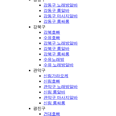
강동구 노래방알바
강동구 룸알바
강동구 마사지알바
강동구 룸싸롱
강북구
강북호빠
수유호빠
강북구 노래방알바
강북구 룸알바
강북구 룸싸롱
수유노래방
수유 노래방알바
관악구
신림가라오케
신림호빠
관악구 노래방알바
신림 룸알바
관악구 마사지알바
신림 룸싸롱
광진구
건대호빠