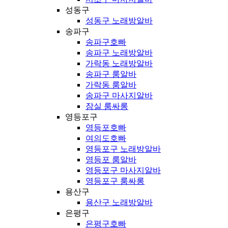
성동구
성동구 노래방알바
송파구
송파구호빠
송파구 노래방알바
가락동 노래방알바
송파구 룸알바
가락동 룸알바
송파구 마사지알바
잠실 룸싸롱
영등포구
영등포호빠
여의도호빠
영등포구 노래방알바
영등포 룸알바
영등포구 마사지알바
영등포구 룸싸롱
용산구
용산구 노래방알바
은평구
은평구호빠