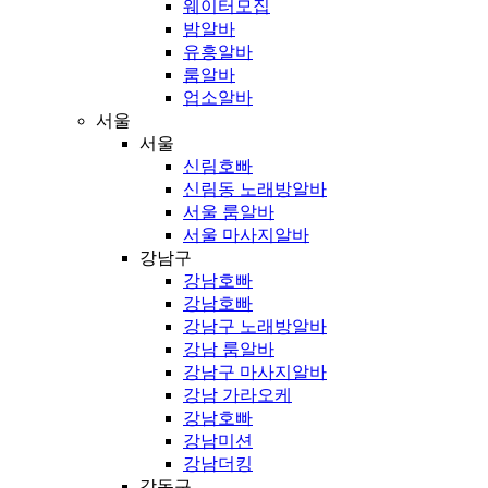
웨이터모집
밤알바
유흥알바
룸알바
업소알바
서울
서울
신림호빠
신림동 노래방알바
서울 룸알바
서울 마사지알바
강남구
강남호빠
강남호빠
강남구 노래방알바
강남 룸알바
강남구 마사지알바
강남 가라오케
강남호빠
강남미션
강남더킹
강동구