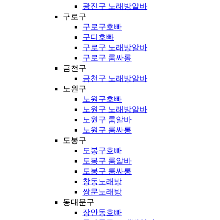
광진구 노래방알바
구로구
구로구호빠
구디호빠
구로구 노래방알바
구로구 룸싸롱
금천구
금천구 노래방알바
노원구
노원구호빠
노원구 노래방알바
노원구 룸알바
노원구 룸싸롱
도봉구
도봉구호빠
도봉구 룸알바
도봉구 룸싸롱
창동노래방
쌍문노래방
동대문구
장안동호빠