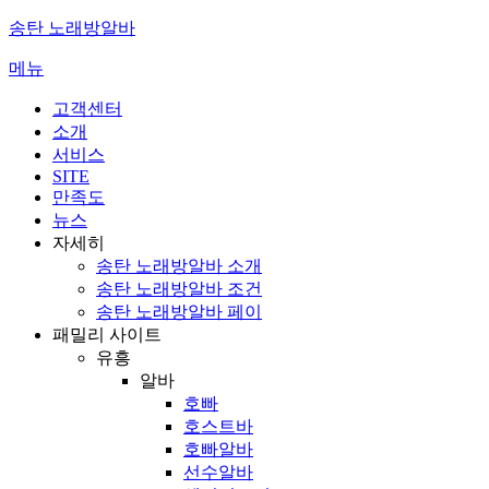
콘
송탄 노래방알바
텐
메뉴
츠
로
고객센터
바
소개
로
서비스
가
SITE
기
만족도
뉴스
자세히
송탄 노래방알바 소개
송탄 노래방알바 조건
송탄 노래방알바 페이
패밀리 사이트
유흥
알바
호빠
호스트바
호빠알바
선수알바