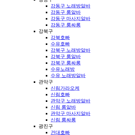
강동구 노래방알바
강동구 룸알바
강동구 마사지알바
강동구 룸싸롱
강북구
강북호빠
수유호빠
강북구 노래방알바
강북구 룸알바
강북구 룸싸롱
수유노래방
수유 노래방알바
관악구
신림가라오케
신림호빠
관악구 노래방알바
신림 룸알바
관악구 마사지알바
신림 룸싸롱
광진구
건대호빠