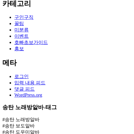
카테고리
구인구직
꿀팁
미분류
이벤트
호빠초보가이드
홍보
메타
로그인
입력 내용 피드
댓글 피드
WordPress.org
송탄 노래방알바-태그
#송탄 노래방알바
#송탄 보도알바
#송탄 도우미알바