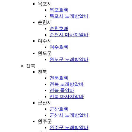
목포시
목포호빠
목포시 노래방알바
순천시
순천호빠
순천시 마사지알바
여수시
여수호빠
완도군
완도군 노래방알바
전북
전북
전북호빠
전북 노래방알바
전북 룸알바
전북 마사지알바
군산시
군산호빠
군산시 노래방알바
완주군
완주군 노래방알바