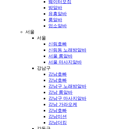
웨이터모집
밤알바
유흥알바
룸알바
업소알바
서울
서울
신림호빠
신림동 노래방알바
서울 룸알바
서울 마사지알바
강남구
강남호빠
강남호빠
강남구 노래방알바
강남 룸알바
강남구 마사지알바
강남 가라오케
강남호빠
강남미션
강남더킹
강동구