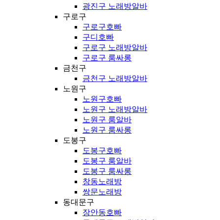
광진구 노래방알바
구로구
구로구호빠
구디호빠
구로구 노래방알바
구로구 룸싸롱
금천구
금천구 노래방알바
노원구
노원구호빠
노원구 노래방알바
노원구 룸알바
노원구 룸싸롱
도봉구
도봉구호빠
도봉구 룸알바
도봉구 룸싸롱
창동노래방
쌍문노래방
동대문구
장안동호빠