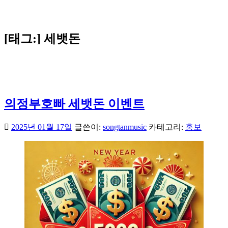
[태그:]
세뱃돈
의정부호빠 세뱃돈 이벤트
2025년 01월 17일
글쓴이:
songtanmusic
카테고리:
홍보