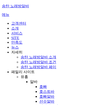
콘
송탄 노래방알바
텐
메뉴
츠
로
고객센터
바
소개
로
서비스
가
SITE
기
만족도
뉴스
자세히
송탄 노래방알바 소개
송탄 노래방알바 조건
송탄 노래방알바 페이
패밀리 사이트
유흥
알바
호빠
호스트바
호빠알바
선수알바