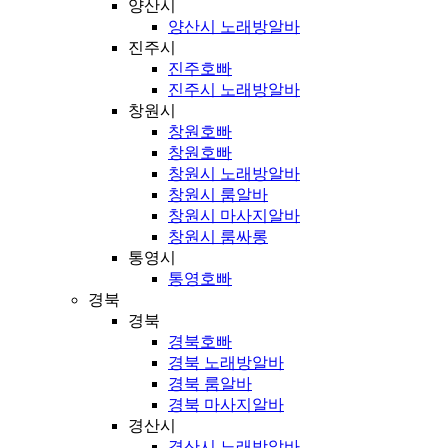
양산시
양산시 노래방알바
진주시
진주호빠
진주시 노래방알바
창원시
창원호빠
창원호빠
창원시 노래방알바
창원시 룸알바
창원시 마사지알바
창원시 룸싸롱
통영시
통영호빠
경북
경북
경북호빠
경북 노래방알바
경북 룸알바
경북 마사지알바
경산시
경산시 노래방알바