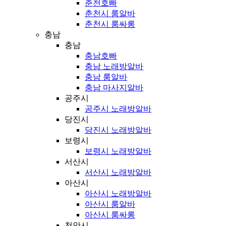
춘천호빠
춘천시 룸알바
춘천시 룸싸롱
충남
충남
충남호빠
충남 노래방알바
충남 룸알바
충남 마사지알바
공주시
공주시 노래방알바
당진시
당진시 노래방알바
보령시
보령시 노래방알바
서산시
서산시 노래방알바
아산시
아산시 노래방알바
아산시 룸알바
아산시 룸싸롱
천안시