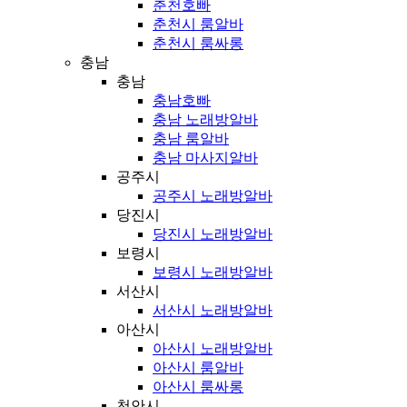
춘천호빠
춘천시 룸알바
춘천시 룸싸롱
충남
충남
충남호빠
충남 노래방알바
충남 룸알바
충남 마사지알바
공주시
공주시 노래방알바
당진시
당진시 노래방알바
보령시
보령시 노래방알바
서산시
서산시 노래방알바
아산시
아산시 노래방알바
아산시 룸알바
아산시 룸싸롱
천안시