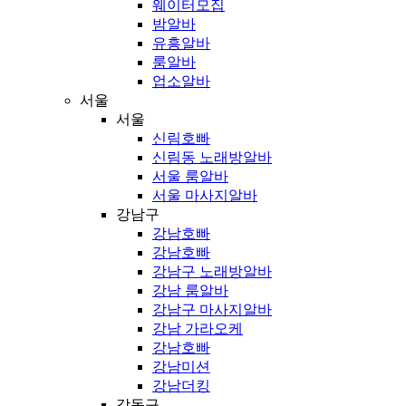
웨이터모집
밤알바
유흥알바
룸알바
업소알바
서울
서울
신림호빠
신림동 노래방알바
서울 룸알바
서울 마사지알바
강남구
강남호빠
강남호빠
강남구 노래방알바
강남 룸알바
강남구 마사지알바
강남 가라오케
강남호빠
강남미션
강남더킹
강동구