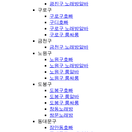
광진구 노래방알바
구로구
구로구호빠
구디호빠
구로구 노래방알바
구로구 룸싸롱
금천구
금천구 노래방알바
노원구
노원구호빠
노원구 노래방알바
노원구 룸알바
노원구 룸싸롱
도봉구
도봉구호빠
도봉구 룸알바
도봉구 룸싸롱
창동노래방
쌍문노래방
동대문구
장안동호빠