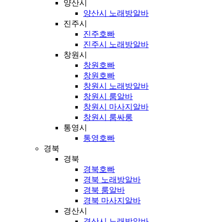
양산시
양산시 노래방알바
진주시
진주호빠
진주시 노래방알바
창원시
창원호빠
창원호빠
창원시 노래방알바
창원시 룸알바
창원시 마사지알바
창원시 룸싸롱
통영시
통영호빠
경북
경북
경북호빠
경북 노래방알바
경북 룸알바
경북 마사지알바
경산시
경산시 노래방알바