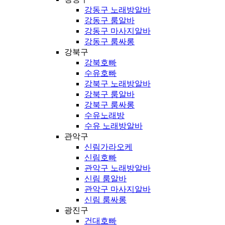
강동구 노래방알바
강동구 룸알바
강동구 마사지알바
강동구 룸싸롱
강북구
강북호빠
수유호빠
강북구 노래방알바
강북구 룸알바
강북구 룸싸롱
수유노래방
수유 노래방알바
관악구
신림가라오케
신림호빠
관악구 노래방알바
신림 룸알바
관악구 마사지알바
신림 룸싸롱
광진구
건대호빠