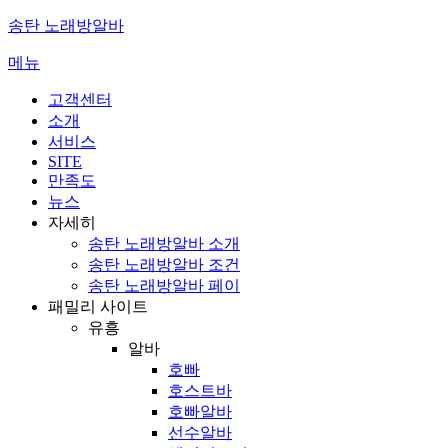
콘
송탄 노래방알바
텐
메뉴
츠
로
고객센터
바
소개
로
서비스
가
SITE
기
만족도
뉴스
자세히
송탄 노래방알바 소개
송탄 노래방알바 조건
송탄 노래방알바 페이
패밀리 사이트
유흥
알바
호빠
호스트바
호빠알바
선수알바