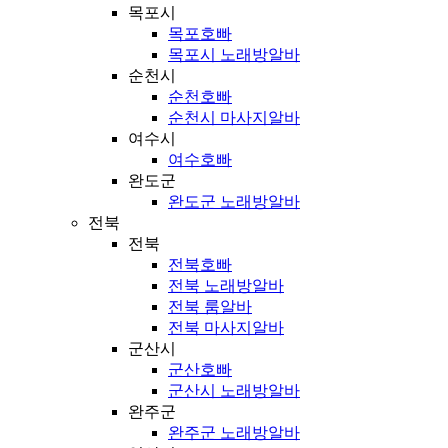
목포시
목포호빠
목포시 노래방알바
순천시
순천호빠
순천시 마사지알바
여수시
여수호빠
완도군
완도군 노래방알바
전북
전북
전북호빠
전북 노래방알바
전북 룸알바
전북 마사지알바
군산시
군산호빠
군산시 노래방알바
완주군
완주군 노래방알바