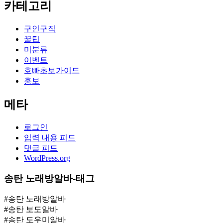
카테고리
구인구직
꿀팁
미분류
이벤트
호빠초보가이드
홍보
메타
로그인
입력 내용 피드
댓글 피드
WordPress.org
송탄 노래방알바-태그
#송탄 노래방알바
#송탄 보도알바
#송탄 도우미알바