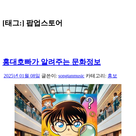
[태그:]
팝업스토어
홍대호빠가 알려주는 문화정보
2025년 01월 08일
글쓴이:
songtanmusic
카테고리:
홍보