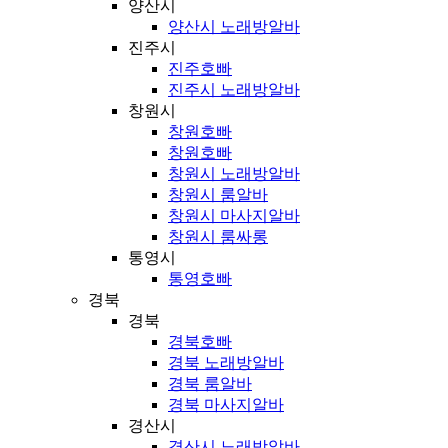
양산시
양산시 노래방알바
진주시
진주호빠
진주시 노래방알바
창원시
창원호빠
창원호빠
창원시 노래방알바
창원시 룸알바
창원시 마사지알바
창원시 룸싸롱
통영시
통영호빠
경북
경북
경북호빠
경북 노래방알바
경북 룸알바
경북 마사지알바
경산시
경산시 노래방알바