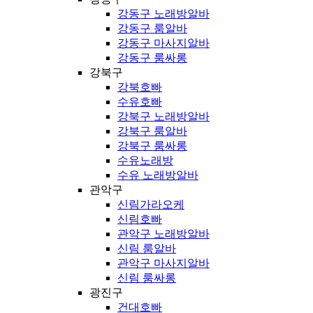
강동구 노래방알바
강동구 룸알바
강동구 마사지알바
강동구 룸싸롱
강북구
강북호빠
수유호빠
강북구 노래방알바
강북구 룸알바
강북구 룸싸롱
수유노래방
수유 노래방알바
관악구
신림가라오케
신림호빠
관악구 노래방알바
신림 룸알바
관악구 마사지알바
신림 룸싸롱
광진구
건대호빠