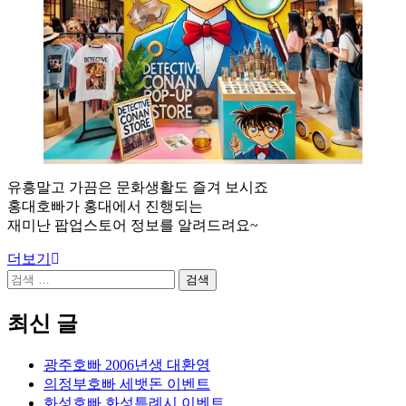
유흥말고 가끔은 문화생활도 즐겨 보시죠
홍대호빠가 홍대에서 진행되는
재미난 팝업스토어 정보를 알려드려요~
더보기
검
색:
최신 글
광주호빠 2006년생 대환영
의정부호빠 세뱃돈 이벤트
화성호빠 화성특례시 이벤트