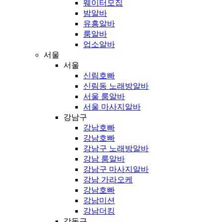
웨이터모집
밤알바
유흥알바
룸알바
업소알바
서울
서울
신림호빠
신림동 노래방알바
서울 룸알바
서울 마사지알바
강남구
강남호빠
강남호빠
강남구 노래방알바
강남 룸알바
강남구 마사지알바
강남 가라오케
강남호빠
강남미션
강남더킹
강동구