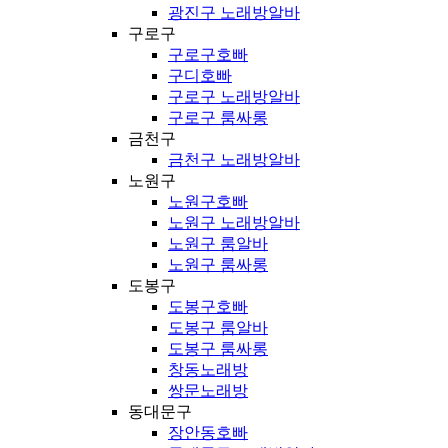
광진구 노래방알바
구로구
구로구호빠
구디호빠
구로구 노래방알바
구로구 룸싸롱
금천구
금천구 노래방알바
노원구
노원구호빠
노원구 노래방알바
노원구 룸알바
노원구 룸싸롱
도봉구
도봉구호빠
도봉구 룸알바
도봉구 룸싸롱
창동노래방
쌍문노래방
동대문구
장안동호빠