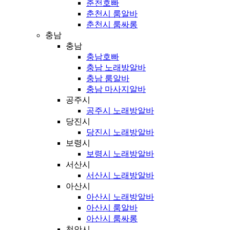
춘천호빠
춘천시 룸알바
춘천시 룸싸롱
충남
충남
충남호빠
충남 노래방알바
충남 룸알바
충남 마사지알바
공주시
공주시 노래방알바
당진시
당진시 노래방알바
보령시
보령시 노래방알바
서산시
서산시 노래방알바
아산시
아산시 노래방알바
아산시 룸알바
아산시 룸싸롱
천안시