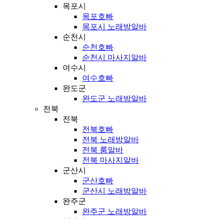
목포시
목포호빠
목포시 노래방알바
순천시
순천호빠
순천시 마사지알바
여수시
여수호빠
완도군
완도군 노래방알바
전북
전북
전북호빠
전북 노래방알바
전북 룸알바
전북 마사지알바
군산시
군산호빠
군산시 노래방알바
완주군
완주군 노래방알바