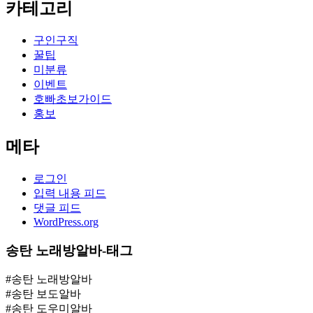
카테고리
구인구직
꿀팁
미분류
이벤트
호빠초보가이드
홍보
메타
로그인
입력 내용 피드
댓글 피드
WordPress.org
송탄 노래방알바-태그
#송탄 노래방알바
#송탄 보도알바
#송탄 도우미알바