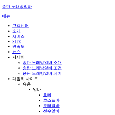
콘
송탄 노래방알바
텐
메뉴
츠
로
고객센터
바
소개
로
서비스
가
SITE
기
만족도
뉴스
자세히
송탄 노래방알바 소개
송탄 노래방알바 조건
송탄 노래방알바 페이
패밀리 사이트
유흥
알바
호빠
호스트바
호빠알바
선수알바