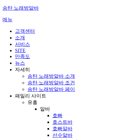
콘
송탄 노래방알바
텐
메뉴
츠
로
고객센터
바
소개
로
서비스
가
SITE
기
만족도
뉴스
자세히
송탄 노래방알바 소개
송탄 노래방알바 조건
송탄 노래방알바 페이
패밀리 사이트
유흥
알바
호빠
호스트바
호빠알바
선수알바