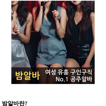
밤알바란?