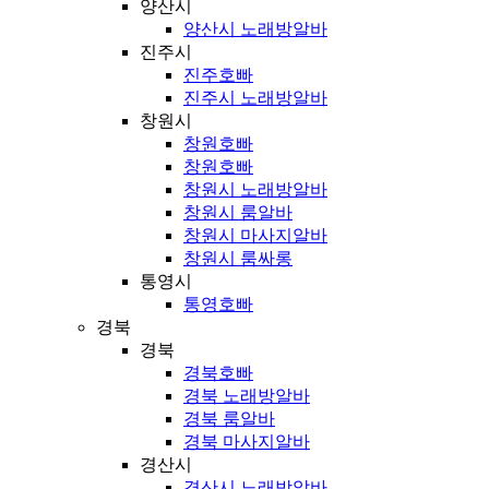
양산시
양산시 노래방알바
진주시
진주호빠
진주시 노래방알바
창원시
창원호빠
창원호빠
창원시 노래방알바
창원시 룸알바
창원시 마사지알바
창원시 룸싸롱
통영시
통영호빠
경북
경북
경북호빠
경북 노래방알바
경북 룸알바
경북 마사지알바
경산시
경산시 노래방알바