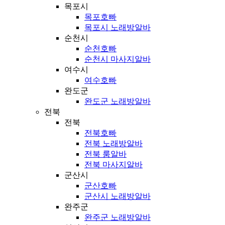
목포시
목포호빠
목포시 노래방알바
순천시
순천호빠
순천시 마사지알바
여수시
여수호빠
완도군
완도군 노래방알바
전북
전북
전북호빠
전북 노래방알바
전북 룸알바
전북 마사지알바
군산시
군산호빠
군산시 노래방알바
완주군
완주군 노래방알바