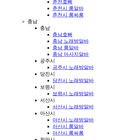
춘천호빠
춘천시 룸알바
춘천시 룸싸롱
충남
충남
충남호빠
충남 노래방알바
충남 룸알바
충남 마사지알바
공주시
공주시 노래방알바
당진시
당진시 노래방알바
보령시
보령시 노래방알바
서산시
서산시 노래방알바
아산시
아산시 노래방알바
아산시 룸알바
아산시 룸싸롱
천안시