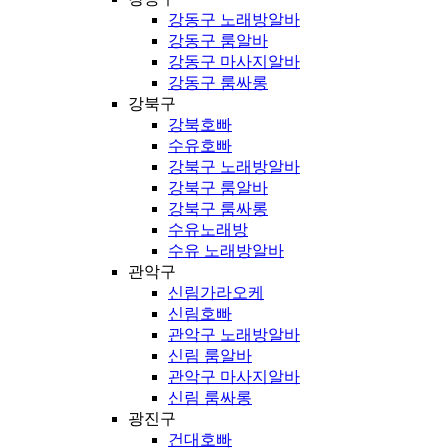
강동구 노래방알바
강동구 룸알바
강동구 마사지알바
강동구 룸싸롱
강북구
강북호빠
수유호빠
강북구 노래방알바
강북구 룸알바
강북구 룸싸롱
수유노래방
수유 노래방알바
관악구
신림가라오케
신림호빠
관악구 노래방알바
신림 룸알바
관악구 마사지알바
신림 룸싸롱
광진구
건대호빠