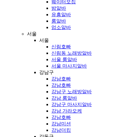
웨이터모집
밤알바
유흥알바
룸알바
업소알바
서울
서울
신림호빠
신림동 노래방알바
서울 룸알바
서울 마사지알바
강남구
강남호빠
강남호빠
강남구 노래방알바
강남 룸알바
강남구 마사지알바
강남 가라오케
강남호빠
강남미션
강남더킹
강동구