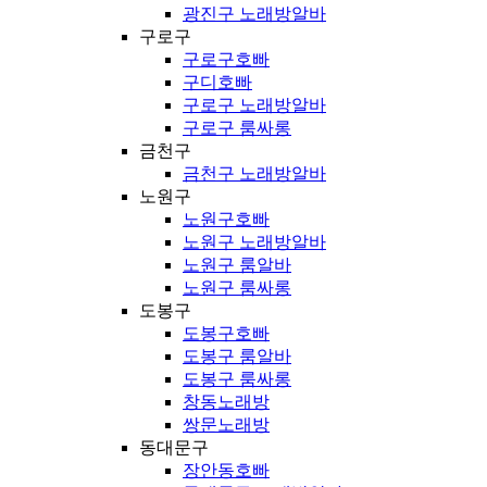
광진구 노래방알바
구로구
구로구호빠
구디호빠
구로구 노래방알바
구로구 룸싸롱
금천구
금천구 노래방알바
노원구
노원구호빠
노원구 노래방알바
노원구 룸알바
노원구 룸싸롱
도봉구
도봉구호빠
도봉구 룸알바
도봉구 룸싸롱
창동노래방
쌍문노래방
동대문구
장안동호빠