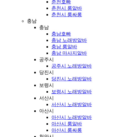
춘천호빠
춘천시 룸알바
춘천시 룸싸롱
충남
충남
충남호빠
충남 노래방알바
충남 룸알바
충남 마사지알바
공주시
공주시 노래방알바
당진시
당진시 노래방알바
보령시
보령시 노래방알바
서산시
서산시 노래방알바
아산시
아산시 노래방알바
아산시 룸알바
아산시 룸싸롱
천안시