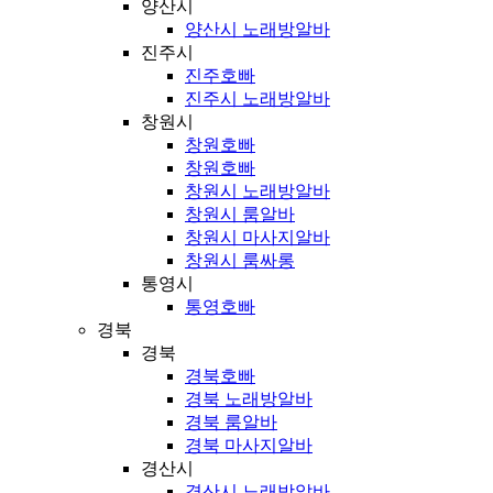
양산시
양산시 노래방알바
진주시
진주호빠
진주시 노래방알바
창원시
창원호빠
창원호빠
창원시 노래방알바
창원시 룸알바
창원시 마사지알바
창원시 룸싸롱
통영시
통영호빠
경북
경북
경북호빠
경북 노래방알바
경북 룸알바
경북 마사지알바
경산시
경산시 노래방알바