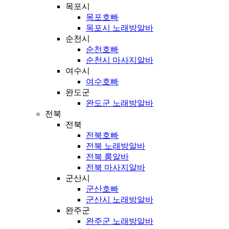
목포시
목포호빠
목포시 노래방알바
순천시
순천호빠
순천시 마사지알바
여수시
여수호빠
완도군
완도군 노래방알바
전북
전북
전북호빠
전북 노래방알바
전북 룸알바
전북 마사지알바
군산시
군산호빠
군산시 노래방알바
완주군
완주군 노래방알바