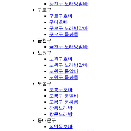
광진구 노래방알바
구로구
구로구호빠
구디호빠
구로구 노래방알바
구로구 룸싸롱
금천구
금천구 노래방알바
노원구
노원구호빠
노원구 노래방알바
노원구 룸알바
노원구 룸싸롱
도봉구
도봉구호빠
도봉구 룸알바
도봉구 룸싸롱
창동노래방
쌍문노래방
동대문구
장안동호빠