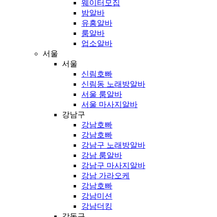
웨이터모집
밤알바
유흥알바
룸알바
업소알바
서울
서울
신림호빠
신림동 노래방알바
서울 룸알바
서울 마사지알바
강남구
강남호빠
강남호빠
강남구 노래방알바
강남 룸알바
강남구 마사지알바
강남 가라오케
강남호빠
강남미션
강남더킹
강동구