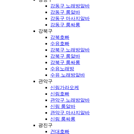
강동구 노래방알바
강동구 룸알바
강동구 마사지알바
강동구 룸싸롱
강북구
강북호빠
수유호빠
강북구 노래방알바
강북구 룸알바
강북구 룸싸롱
수유노래방
수유 노래방알바
관악구
신림가라오케
신림호빠
관악구 노래방알바
신림 룸알바
관악구 마사지알바
신림 룸싸롱
광진구
건대호빠